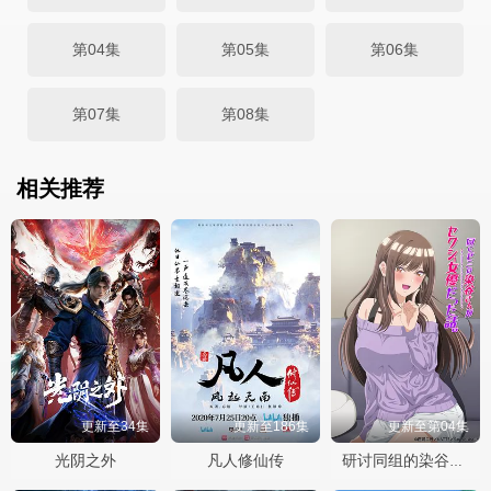
第04集
第05集
第06集
第07集
第08集
相关推荐
更新至34集
更新至186集
更新至第04集
光阴之外
凡人修仙传
研讨同组的染谷同学原来是女优这事