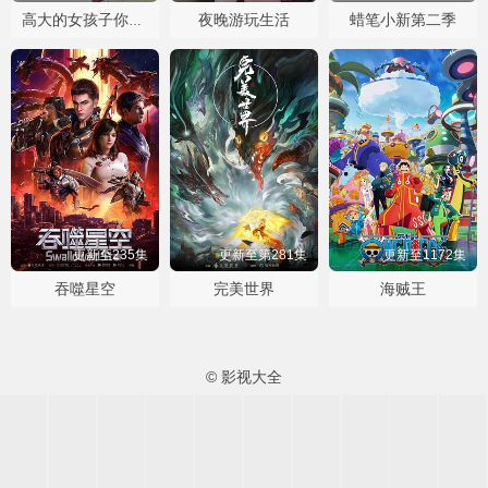
夜晚游玩生活
蜡笔小新第二季
高大的女孩子你喜欢吗？
更新至235集
更新至第281集
更新至1172集
吞噬星空
完美世界
海贼王
© 影视大全