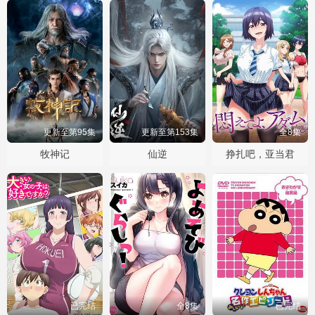
更新至第95集
更新至第153集
全8集
牧神记
仙逆
挣扎吧，亚当君
已完结
全8集
已完结