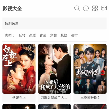
影视大全
短剧频道
类型：
反转
恋爱
古装
穿越
悬疑
都市
已完结
已完结
完结
妖妃在上
出狱即神医2
闪婚后我成了大佬的掌中之物