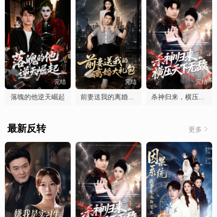
完结
完结
完结
落魄的他逆天崛起
前妻送我的离婚大礼包
杀神归来，横压天下无敌
最新反转
更多