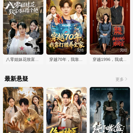
全集
完结
完结
八零姐妹花致富路上捡个他
穿越70年，我靠打猎养全家
穿越1996，我成了我妈男闺蜜
最新悬疑
更多