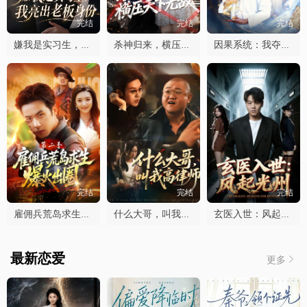
完结
完结
完结
嫌我是实习生，我亮出老板身份
杀神归来，横压天下无敌
因果系统：我夺气运救苍生
完结
完结
完结
雇佣兵荒岛求生爆火出圈第二季
什么大哥，叫我高律师
玄医入世：风起光州
最新恋爱
更多