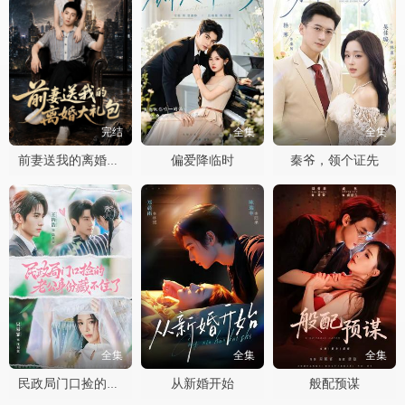
完结
全集
全集
偏爱降临时
秦爷，领个证先
前妻送我的离婚大礼包
全集
全集
全集
从新婚开始
般配预谋
民政局门口捡的老公身份藏不住了