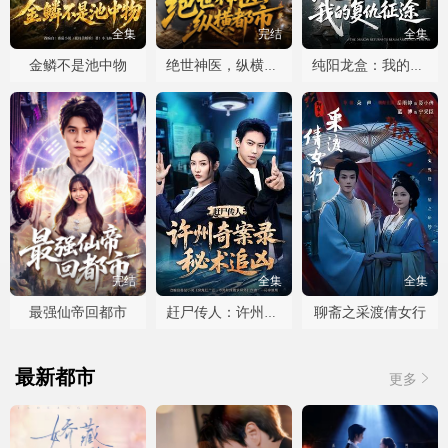
全集
完结
全集
金鳞不是池中物
绝世神医，纵横都市
纯阳龙盒：我的复仇征途
完结
全集
全集
最强仙帝回都市
聊斋之采渡倩女行
赶尸传人：许州奇案录秘术追凶
最新都市
更多