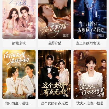
完结
完结
完结
娇藏京枝
温柔狩猎
当上月嫂后发现孩子是我的
完结
全集
全集
这个女婿有点无敌
沈夫人谁也不惯着
向阳而生，温暖如初