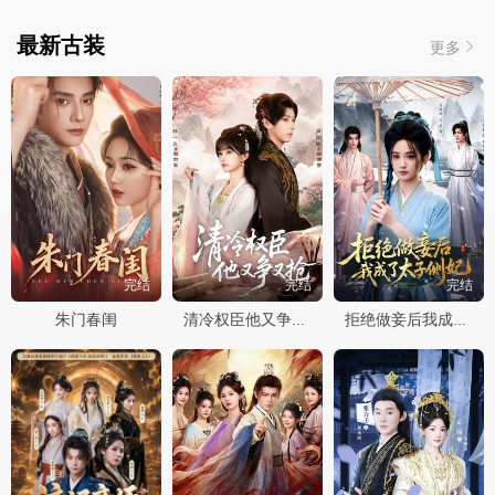
最新古装
更多
完结
完结
完结
朱门春闺
清冷权臣他又争又抢
拒绝做妾后我成了太子侧妃