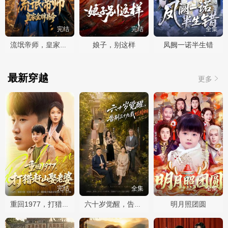
完结
完结
全集
娘子，别这样
凤阙一诺半生错
流氓帝师，皇家金牌县令
最新穿越
更多
完结
全集
全集
明月照团圆
重回1977，打猎赶山娶老婆
六十岁觉醒，告别三十九载烂婚姻