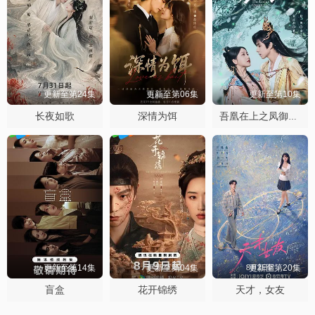
更新至第24集
更新至第06集
更新至第10集
长夜如歌
深情为饵
吾凰在上之凤御四方
更新至第14集
更新至第04集
更新至第20集
盲盒
花开锦绣
天才，女友