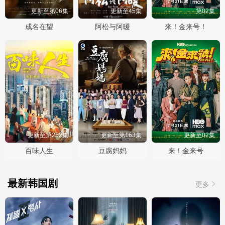
更新至第06集
更新至45集
第02集
成名在望
阿松与阿暖
来！金来号！
更新至第252集
更新至第163集
更新至02集
百味人生
豆腐妈妈
来！金来号
最新韩国剧
更多