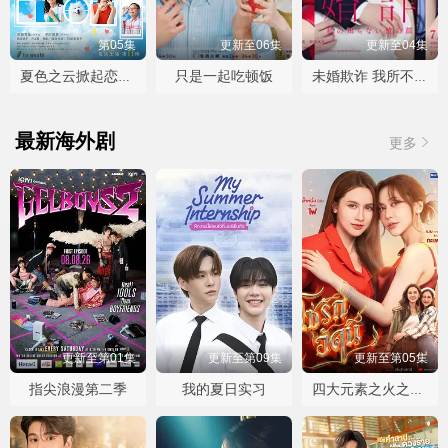
第05集
更新至06集
更新至04集
只是一起吃顿饭
夏色之云掀起恋爱与风暴
未婚欺诈 我所不知他的真面目
最新海外剧
更多
更新至第01集
更新至第09集
更新至第05集
指尖浪漫第二季
我的夏日实习
四大元素之火之爱链