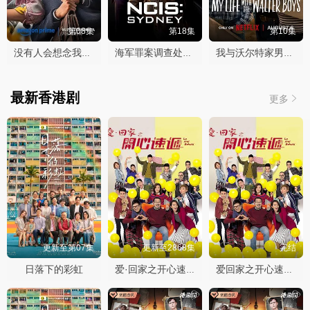
第08集
第18集
第10集
没有人会想念我们第二季
海军罪案调查处：悉尼第三季
我与沃尔特家男孩的生活第三季
最新香港剧
更多
更新至第07集
更新至2868集
完结
日落下的彩虹
爱·回家之开心速递
爱回家之开心速递2025