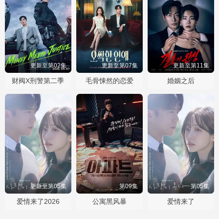
更新至第02集
更新至第07集
更新至第11集
财阀X刑警第二季
毛骨悚然的恋爱
婚姻之后
更新至第05集
第09集
第05集
爱情来了2026
公寓黑风暴
爱情来了