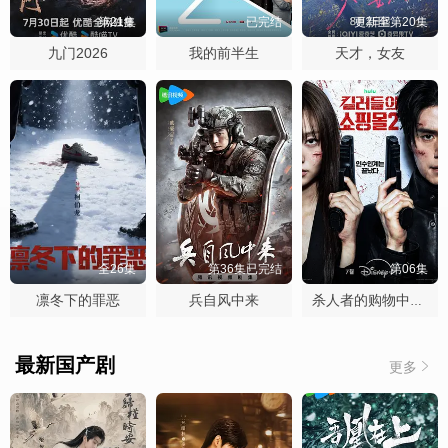
第21集
已完结
更新至第20集
九门2026
我的前半生
天才，女友
全26集
第36集已完结
第06集
凛冬下的罪恶
兵自风中来
杀人者的购物中心2
最新国产剧
更多