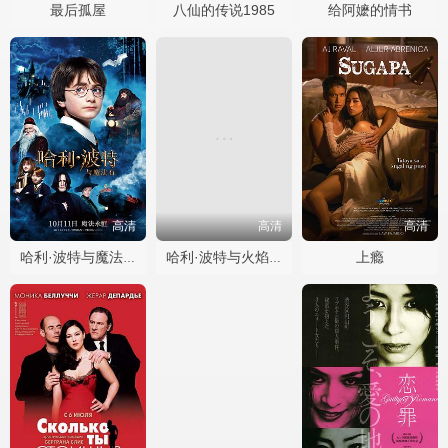
最后孤屋
八仙的传说1985
给阿嬷的情书
高清
高清
高清
上瘾
哈利·波特与魔法石
哈利·波特与火焰杯