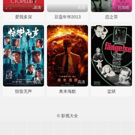
高清
高清
已完结
爱我多深
豆蔻年华2013
恋之罪
国语
高清
高清
惊蛰无声
奥本海默
监狱
© 影视大全