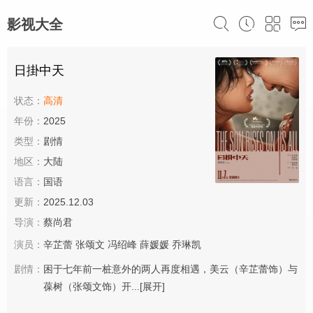
影视大全
日掛中天
状态：
高清
年份：
2025
类型：
剧情
地区：
大陆
语言：
国语
更新：
2025.12.03
导演：
蔡尚君
演员：
辛芷蕾
张颂文
冯绍峰
薛媛媛
乔琳凯
剧情：
困于七年前一桩意外的两人再度相遇，美云（辛芷蕾饰）与
葆树（张颂文饰）开...
[展开]