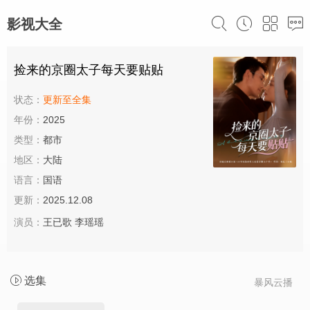
影视大全
捡来的京圈太子每天要贴贴
状态：
更新至全集
年份：
2025
类型：
都市
地区：
大陆
语言：
国语
更新：
2025.12.08
演员：
王已歌
李瑶瑶
选集
暴风云播