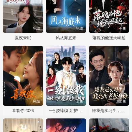
完结
完结
全集
夏夜未眠
风从海底来
落魄的他逆天崛起
完结
全集
全集
喜欢你2026
一别数载姐姐护迎殿主回归
嫌我是实习生，我亮出老板身份