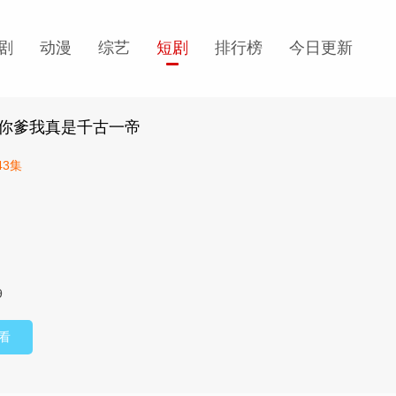
剧
动漫
综艺
短剧
排行榜
今日更新
你爹我真是千古一帝
43集
9
看