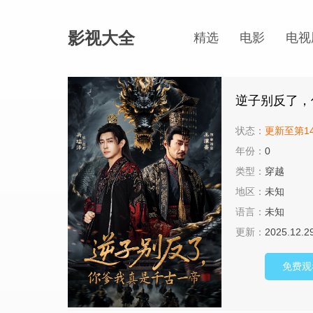
影视大全
精选
电影
电视
逆子别反了，
状态：
更新至第1
年份：
0
类型：
穿越
地区：
未知
语言：
未知
更新：
2025.12.2
免费观