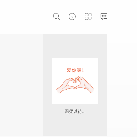
温柔以待...