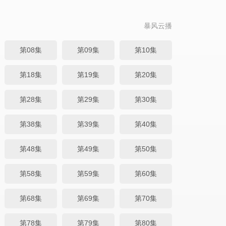
暴风云播
第08集
第09集
第10集
第18集
第19集
第20集
第28集
第29集
第30集
第38集
第39集
第40集
第48集
第49集
第50集
第58集
第59集
第60集
第68集
第69集
第70集
第78集
第79集
第80集