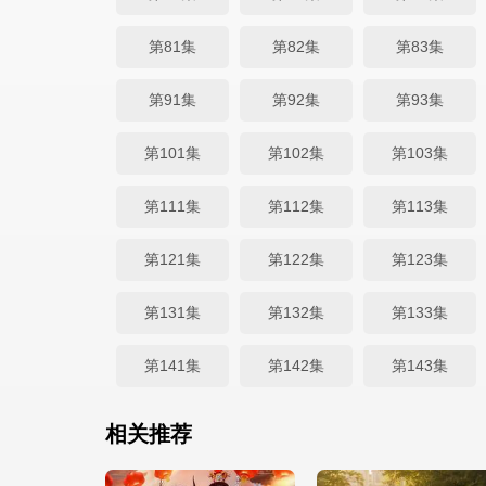
第81集
第82集
第83集
第91集
第92集
第93集
第101集
第102集
第103集
第111集
第112集
第113集
第121集
第122集
第123集
第131集
第132集
第133集
第141集
第142集
第143集
相关推荐