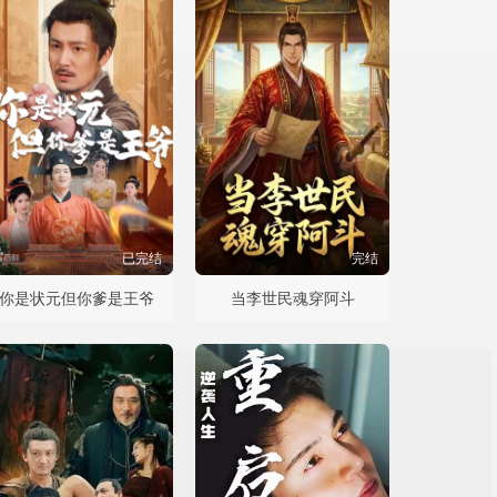
已完结
完结
你是状元但你爹是王爷
当李世民魂穿阿斗