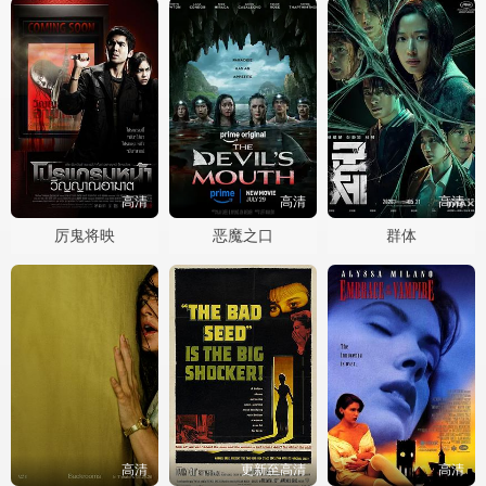
高清
高清
高清
厉鬼将映
恶魔之口
群体
高清
更新至高清
高清