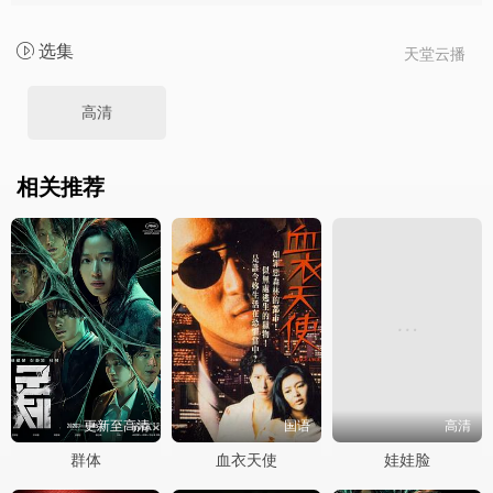
选集
天堂云播
高清
相关推荐
更新至高清
国语
高清
群体
血衣天使
娃娃脸