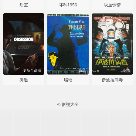
后室
坏种1956
吸血惊情
更新至高清
高清
高清
痴迷
蝙蝠
伊波拉病毒
© 影视大全