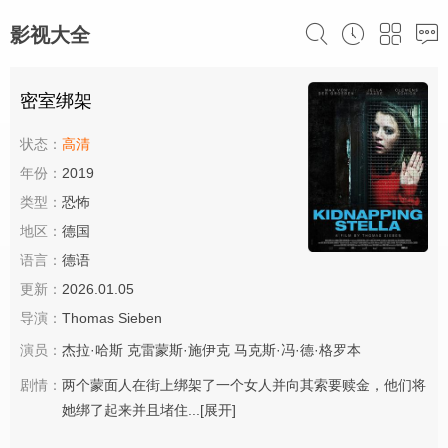
影视大全
密室绑架
状态：
高清
年份：
2019
类型：
恐怖
地区：
德国
语言：
德语
更新：
2026.01.05
导演：
Thomas Sieben
演员：
杰拉·哈斯
克雷蒙斯·施伊克
马克斯·冯·德·格罗本
剧情：
两个蒙面人在街上绑架了一个女人并向其索要赎金，他们将
她绑了起来并且堵住...
[展开]