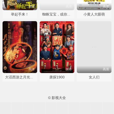
国语
高清
高清
举起手来！
小黄人大眼萌
蜘蛛宝宝，或你所听说过最疯狂的故事
高清
国语
高清
唐探1900
女人们
大话西游之月光宝盒国语
© 影视大全