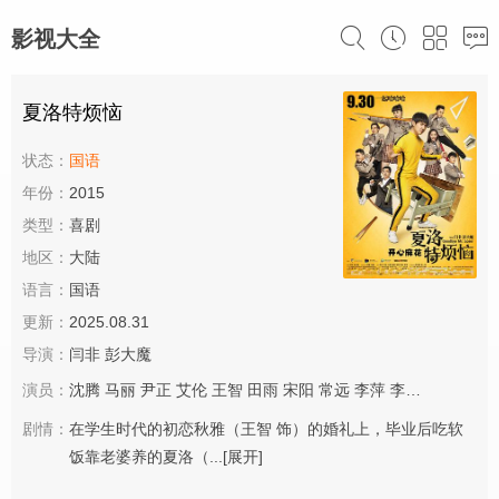
影视大全
夏洛特烦恼
状态：
国语
年份：
2015
类型：
喜剧
地区：
大陆
语言：
国语
更新：
2025.08.31
导演：
闫非
彭大魔
演员：
沈腾
马丽
尹正
艾伦
王智
田雨
宋阳
常远
李萍
李立群
张一鸣
剧情：
在学生时代的初恋秋雅（王智 饰）的婚礼上，毕业后吃软
饭靠老婆养的夏洛（...
[展开]