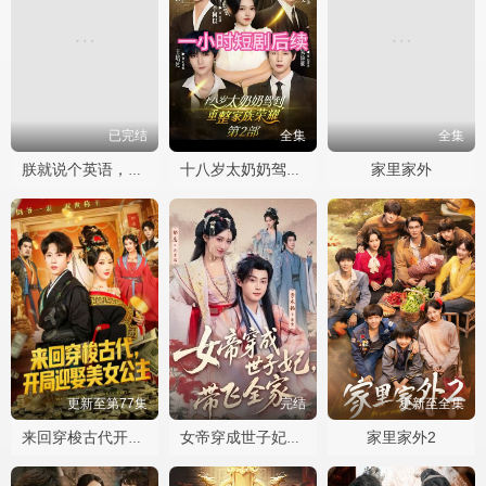
已完结
全集
全集
家里家外
朕就说个英语，你们咋都下跪了
十八岁太奶奶驾到重整家族荣耀2
更新至第77集
完结
更新至全集
家里家外2
来回穿梭古代开局迎娶美女公主
女帝穿成世子妃，带飞全家