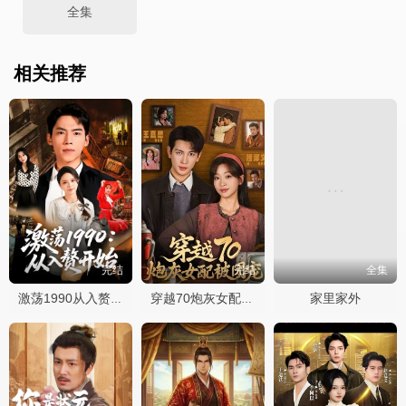
全集
相关推荐
完结
完结
全集
家里家外
激荡1990从入赘开始
穿越70炮灰女配被团宠