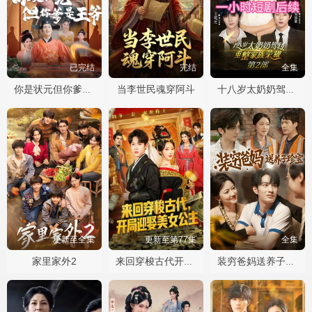
已完结
完结
全集
当李世民魂穿阿斗
你是状元但你爹是王爷
十八岁太奶奶驾到重整家族荣耀2
更新至全集
更新至第77集
全集
家里家外2
来回穿梭古代开局迎娶美女公主
装穷爸妈送养子珍宝