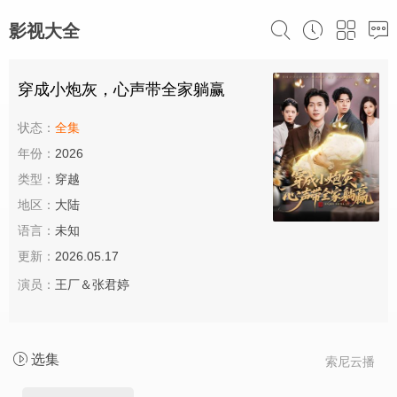
影视大全
穿成小炮灰，心声带全家躺赢
状态：
全集
年份：
2026
类型：
穿越
地区：
大陆
语言：
未知
更新：
2026.05.17
演员：
王厂＆张君婷
选集
索尼云播