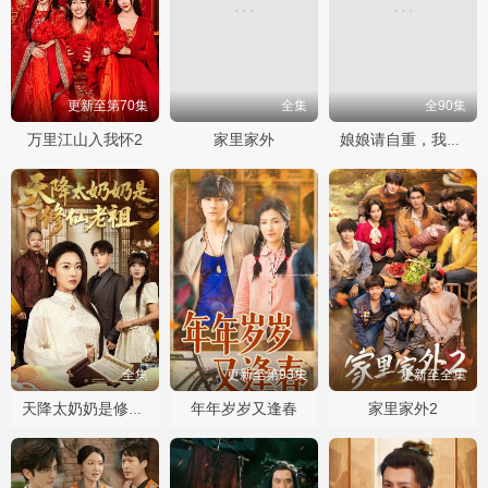
更新至第70集
全集
全90集
万里江山入我怀2
家里家外
娘娘请自重，我真的不想代替陛下
全集
更新至第93集
更新至全集
年年岁岁又逢春
家里家外2
天降太奶奶是修仙老祖