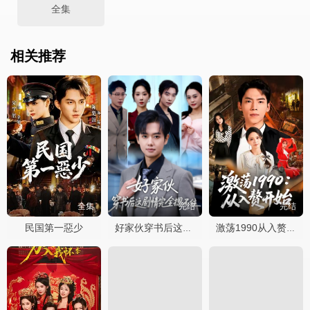
全集
相关推荐
全集
完结
完结
民国第一惡少
好家伙穿书后这剧情完全摁不住
激荡1990从入赘开始