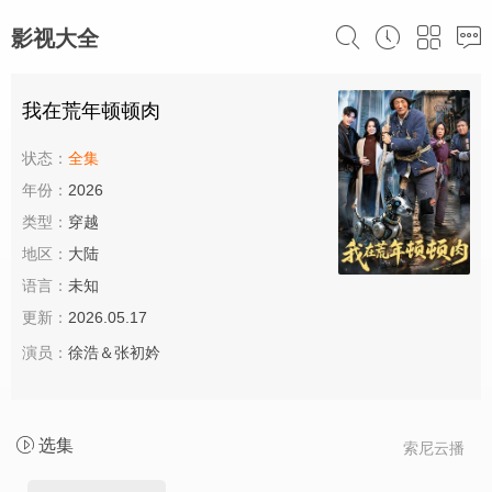
影视大全
我在荒年顿顿肉
状态：
全集
年份：
2026
类型：
穿越
地区：
大陆
语言：
未知
更新：
2026.05.17
演员：
徐浩＆张初妗
选集
索尼云播