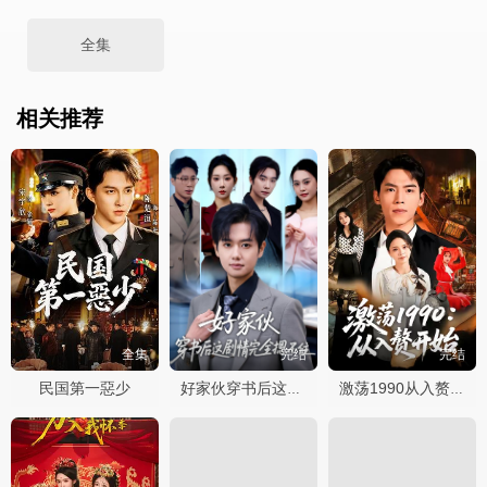
全集
相关推荐
全集
完结
完结
民国第一惡少
好家伙穿书后这剧情完全摁不住
激荡1990从入赘开始