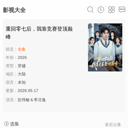
影视大全
重回零七后，我靠竞赛登顶巅
峰
状态：
全集
年份：
2026
类型：
穿越
地区：
大陆
语言：
未知
更新：
2026.05.17
演员：
彭伟敏＆李泫逸
选集
索尼云播