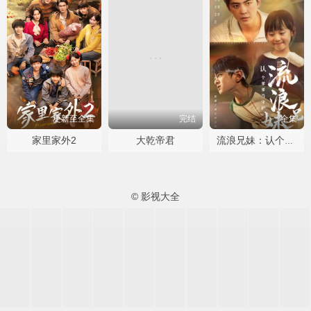
更新至全集
完结
全集
家里家外2
大乾帝君
流浪兄妹：认个爹爹当守护
© 影视大全