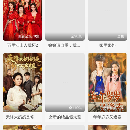
更新至第70集
全90集
全集
万里江山入我怀2
家里家外
娘娘请自重，我真的不想代替陛下
全集
全110集
更新至第93集
女帝的绝品假太监
年年岁岁又逢春
天降太奶奶是修仙老祖