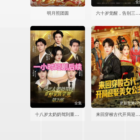
全集
全
六十岁觉醒，告别三十九载烂婚
明月照团圆
全集
更新至第77
十八岁太奶奶驾到重整家族荣耀2
来回穿梭古代开局迎娶美女公