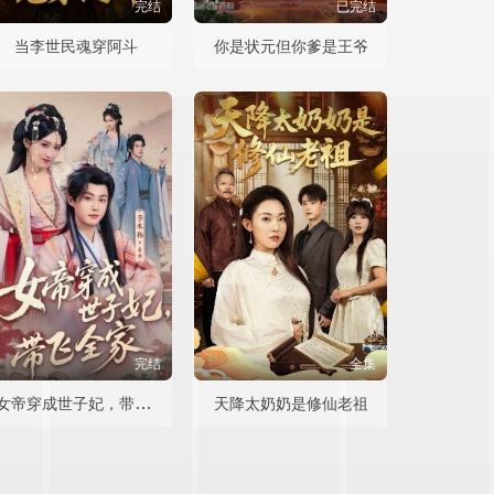
完结
已完结
当李世民魂穿阿斗
你是状元但你爹是王爷
完结
全集
女帝穿成世子妃，带飞全家
天降太奶奶是修仙老祖