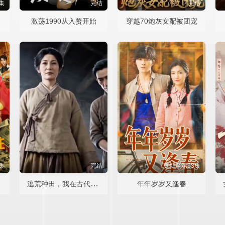
集
完结
完结
姻
激荡1990从入赘开始
穿越70炮灰女配被团宠
集
完结
更新至第93集
主
逃荒种田，我在古代靠囤货躺赢
年年岁岁又逢春