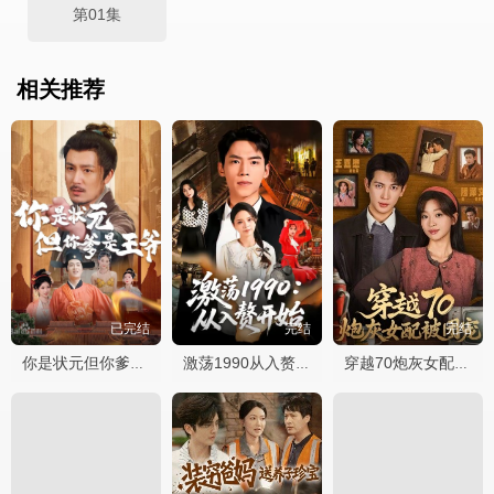
第01集
相关推荐
已完结
完结
完结
你是状元但你爹是王爷
激荡1990从入赘开始
穿越70炮灰女配被团宠