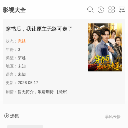
影视大全
穿书后，我让原主无路可走了
状态：
完结
年份：
0
类型：
穿越
地区：
未知
语言：
未知
更新：
2026.05.17
剧情：
暂无简介，敬请期待...
[展开]
选集
暴风云播