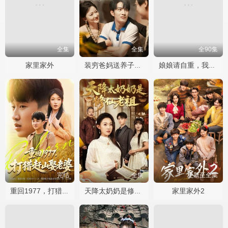
全集
全集
全90集
家里家外
装穷爸妈送养子珍宝
娘娘请自重，我真的不想代替陛下
完结
全集
更新至全集
家里家外2
重回1977，打猎赶山娶老婆
天降太奶奶是修仙老祖