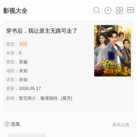
影视大全
穿书后，我让原主无路可走了
状态：
完结
年份：
0
类型：
穿越
地区：
未知
语言：
未知
更新：
2026.05.17
剧情：
暂无简介，敬请期待...
[展开]
选集
暴风云播