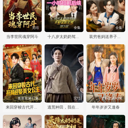
完结
全集
全集
当李世民魂穿阿斗
十八岁太奶奶驾到重整家族荣耀2
装穷爸妈送养子珍宝
更新至第77集
完结
更新至第93集
年年岁岁又逢春
来回穿梭古代开局迎娶美女公主
逃荒种田，我在古代靠囤货躺赢