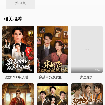
第01集
相关推荐
完结
完结
全集
家里家外
激荡1990从入赘开始
穿越70炮灰女配被团宠