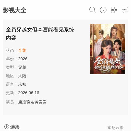
影视大全
全员穿越女但本宫能看见系统
内容
状态：
全集
年份：
2026
类型：
穿越
地区：
大陆
语言：
未知
更新：
2026.06.16
演员：
康凌骁＆黄昏昏
选集
索尼云播