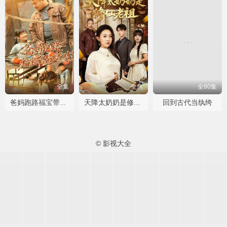
全集
全集
全80集
回到古代当纨绔
爸妈跑路福宝带债主发财了
天降太奶奶是修仙老祖
© 影视大全