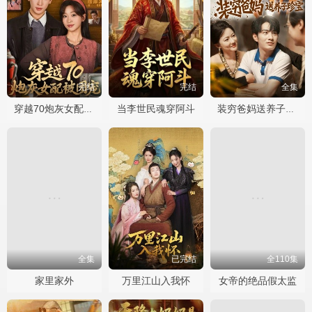
完结
完结
全集
当李世民魂穿阿斗
穿越70炮灰女配被团宠
装穷爸妈送养子珍宝
全集
已完结
全110集
家里家外
万里江山入我怀
女帝的绝品假太监