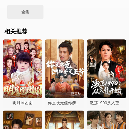
全集
相关推荐
全集
已完结
完结
明月照团圆
你是状元但你爹是王爷
激荡1990从入赘开始