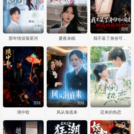
完结
完结
完结
那年情深落星河
夏夜未眠
我不装了身份可以偷走那我的病例呢
完结
完结
完结
璜中歌
风从海底来
迟来的热恋