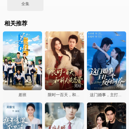
全集
相关推荐
全集
完结
完结
差班
限时一百天，和前夫谈恋爱
这门婚事，主打一个反向饲养