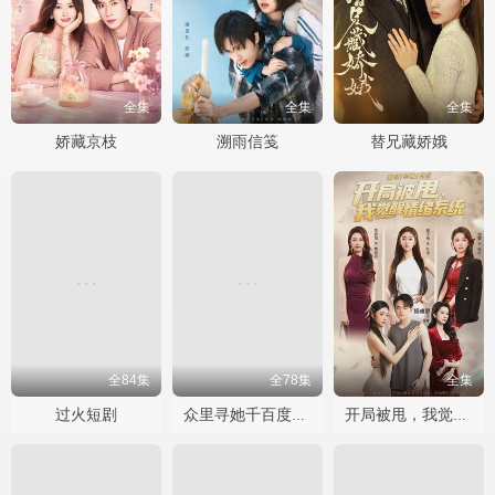
全集
全集
全集
娇藏京枝
溯雨信笺
替兄藏娇娥
全84集
全78集
全集
过火短剧
众里寻她千百度短剧
开局被甩，我觉醒情绪系统