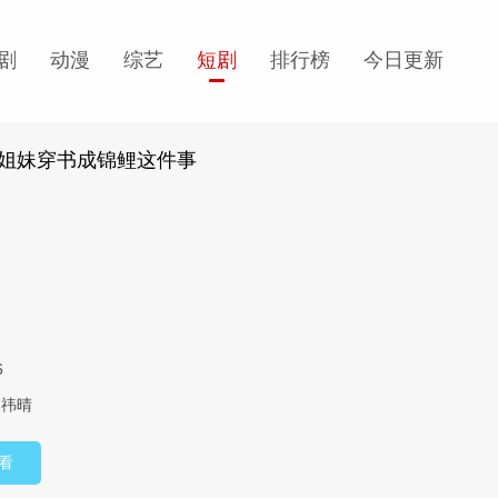
剧
动漫
综艺
短剧
排行榜
今日更新
姐妹穿书成锦鲤这件事
6
袁祎晴
看