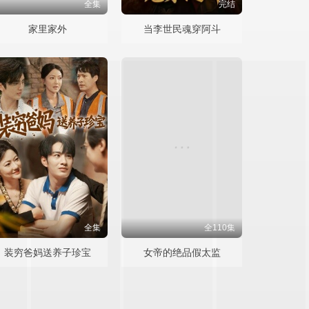
全集
完结
家里家外
当李世民魂穿阿斗
全集
全110集
装穷爸妈送养子珍宝
女帝的绝品假太监