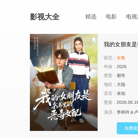
影视大全
精选
电影
电视
我的女朋友是
状态：
全集
年份：
2026
类型：
都市
地区：
大陆
语言：
未知
更新：
2026.06.1
演员：
李梓吟＆
免费观