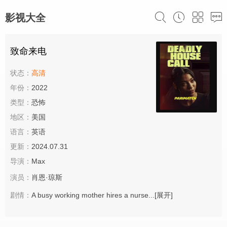
影视大全
致命来电
状态：
高清
年份：
2022
类型：
恐怖
地区：
美国
语言：
英语
更新：
2024.07.31
导演：
Max
演员：
肖恩·琼斯
剧情：
A busy working mother hires a nurse...
[展开]