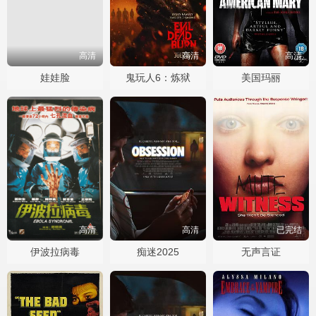
高清
高清
高清
娃娃脸
鬼玩人6：炼狱
美国玛丽
高清
高清
已完结
伊波拉病毒
痴迷2025
无声言证