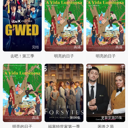
完结
高清
高清
去吧！第三季
明亮的日子
明亮的日子
高清
第06集
更新至第05集
明亮的日子
福塞特世家第一季
困兽之局