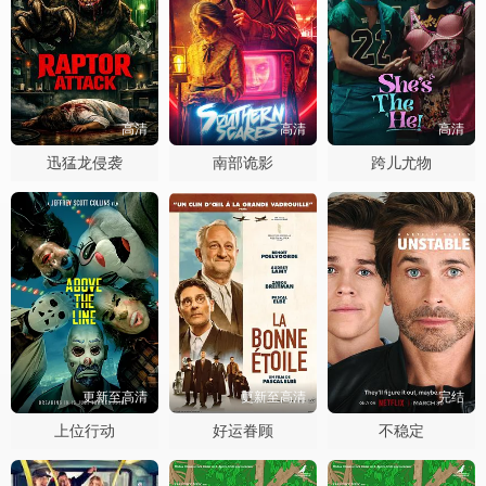
高清
高清
高清
迅猛龙侵袭
南部诡影
跨儿尤物
更新至高清
更新至高清
完结
上位行动
好运眷顾
不稳定