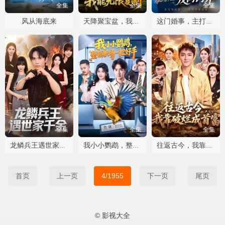
全集
全集
全集
风从海底来
天降聚宝盆，我能无限复制
这门婚事，主打一个反向饲养
全集
全集
全集
龙鳞兵王遇世家千金
我小小鹦鹉，整顿职场一把好手
往返古今，我靠破烂成首富
首页
上一页
4/1955
下一页
尾页
© 影视大全