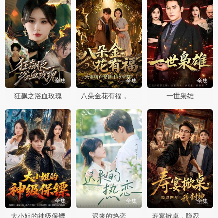
全集
全集
全集
狂飙之浴血玫瑰
一世枭雄
八朵金花有福，六零猎户爹进山挖宝藏
全集
全集
全集
大小姐的神级保镖
迟来的热恋
寿宴掀桌，隐忍四年我封神