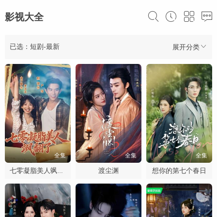
影视大全
已选：短剧-最新
展开分类
全集
全集
全集
渡尘渊
想你的第七个春日
七零凝脂美人飒翻了