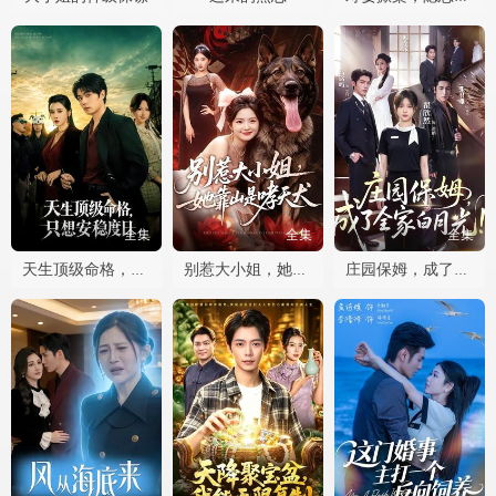
全集
全集
全集
天生顶级命格，只想安稳度日
别惹大小姐，她靠山是哮天犬
庄园保姆，成了全家白月光!