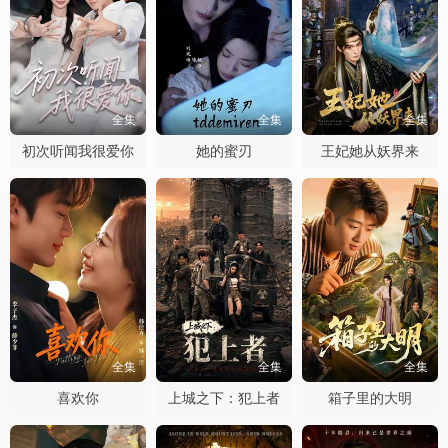
全集
全集
全集
初次听闻我很爱你
她的蜜刃
王妃她从妖界来
全集
全集
全集
喜欢你
上城之下：犯上者
箱子里的大明