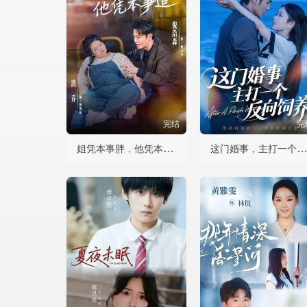
完结
完
姐凭本事胖，他凭本事追
这门婚事，主打一个反向饲