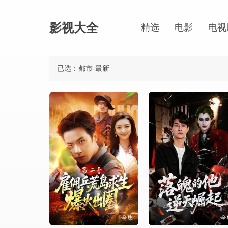
影视大全
精选
电影
电视
已选：都市-最新
全集
全