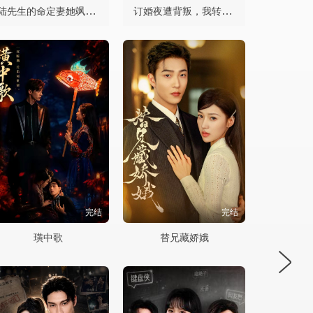
陆先生的命定妻她飒又野
订婚夜遭背叛，我转身嫁顶级大佬
完结
完结
璜中歌
替兄藏娇娥