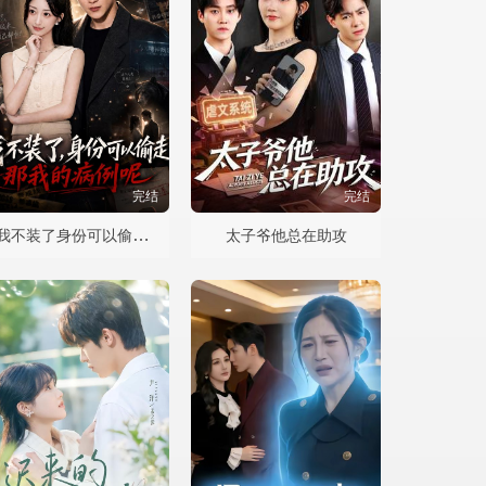
完结
完结
我不装了身份可以偷走那我的病例呢
太子爷他总在助攻