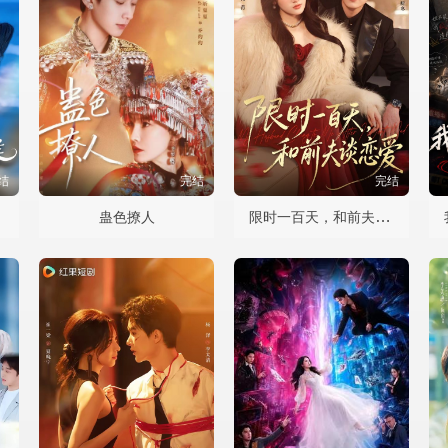
结
完结
完结
养
限时一百天，和前夫谈恋爱
蛊色撩人