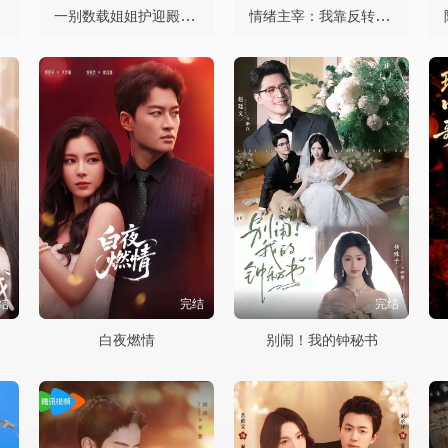
一别数载姐姐护迎殿主回归
情绪主宰：我靠反转人生封神
结
完结
完结
白夜燃情
别闹！我的钟秘书