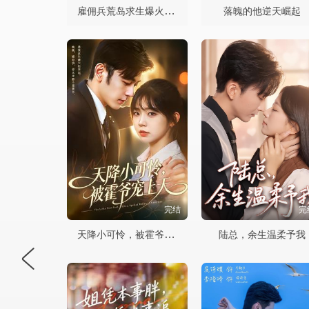
雇佣兵荒岛求生爆火出圈第二季
落魄的他逆天崛起
完结
完
天降小可怜，被霍爷宠上天
陆总，余生温柔予我