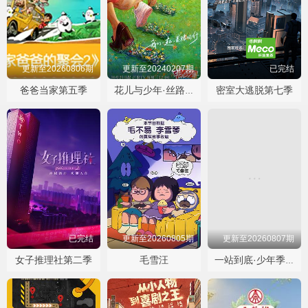
更新至20260806期
更新至20240207期
已完结
爸爸当家第五季
密室大逃脱第七季
花儿与少年·丝路季
已完结
更新至20260805期
更新至20260807期
女子推理社第二季
毛雪汪
一站到底·少年季第二季