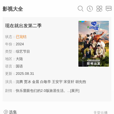
影视大全
现在就出发第二季
状态：
已完结
年份：
2024
类型：
综艺节目
地区：
大陆
语言：
国语
更新：
2025.08.31
演员：
沈腾
贾冰
金晨
白敬亭
王安宇
宋亚轩
胡先煦
剧情：
快乐显眼包们的2.0版旅居生活。...
[展开]
选集
天堂云播