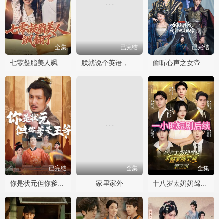
全集
已完结
已完结
七零凝脂美人飒翻了
朕就说个英语，你们咋都下跪了
偷听心声之女帝放过我，我真的只是纨绔
已完结
全集
全集
家里家外
你是状元但你爹是王爷
十八岁太奶奶驾到重整家族荣耀2