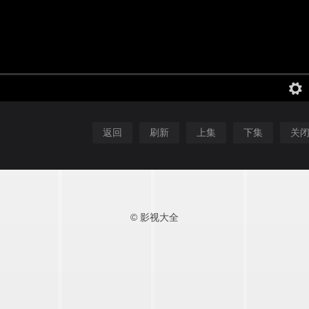
返回
刷新
上集
下集
关
© 影视大全