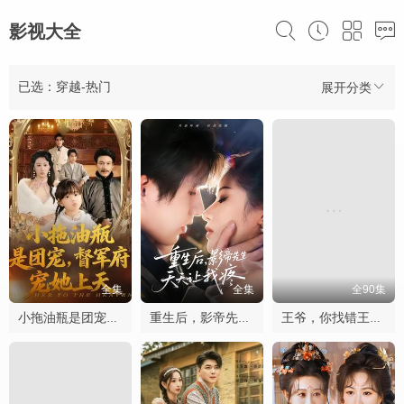
影视大全
已选：穿越-热门
展开分类
全集
全集
全90集
小拖油瓶是团宠，督军府宠她上天
重生后，影帝先生天天让我疼
王爷，你找错王妃了