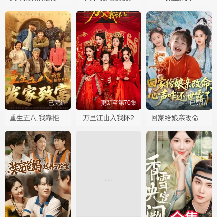
已完结
更新至第70集
已完结
万里江山入我怀2
重生五八,我靠拒绝系统发家致富
回家给娘亲改命，心声咋还泄露了