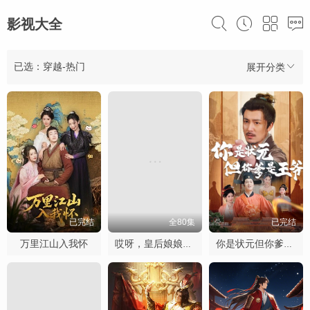
影视大全
已选：穿越-热门
展开分类
已完结
全80集
已完结
万里江山入我怀
哎呀，皇后娘娘来打工
你是状元但你爹是王爷