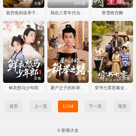
全集
全82集
全集
香雪映宫阙
装穷爸妈送养子珍宝
我在八零年代当后妈
全集
全集
全58集
鲜衣怒马少年郎
屠户之子的科举之路
穿书七零恶毒女配带全家炫肉
首页
上一页
1/204
下一页
尾页
© 影视大全