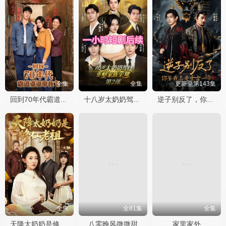
全集
全集
更新至第143集
回到70年代霸道婆婆带我飞
十八岁太奶奶驾到重整家族荣耀2
逆子别反了，你爹我真是千古一帝
全集
全81集
全集
八零晚风微微甜
家里家外
天降太奶奶是修仙老祖