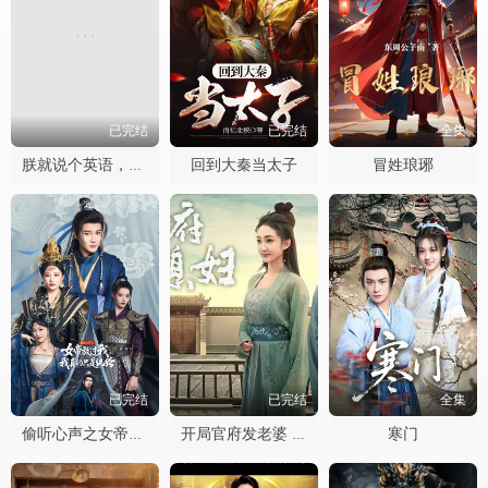
已完结
已完结
全集
回到大秦当太子
冒姓琅琊
朕就说个英语，你们咋都下跪了
已完结
已完结
全集
寒门
偷听心声之女帝放过我，我真的只是纨绔
开局官府发老婆 天命王侯寒门枭士