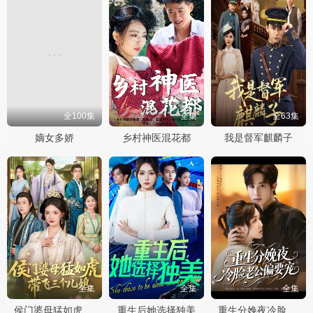
全100集
全集
全63集
嫡女多娇
乡村神医混花都
我是督军麒麟子
全集
全集
全集
重生后她选择独美
侯门婆母猛如虎，带飞三个儿媳
重生分娩夜冷脸老公偏要宠