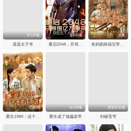
全120集
全100集
全集
逍遥太子爷
重启2048，开局囤亿万物资
爸妈跑路福宝带债主发财了
已完结
全100集
更新至长篇
重生成了傀儡皇帝
剑破苍穹
重生1980：这个养子我不当了