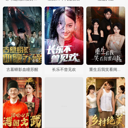
全集
全集
全集
古墓蟒影血瞳苏醒
长乐不曾见欢
重生后我笑看闺蜜高嫁