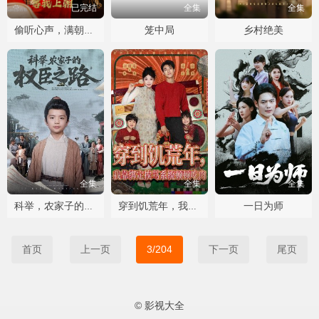
已完结
全集
全集
笼中局
乡村绝美
偷听心声，满朝文武绷不住。
全集
全集
全集
一日为师
科举，农家子的权臣之路
穿到饥荒年，我靠绑定挨骂系统顿顿吃肉
首页
上一页
3/204
下一页
尾页
© 影视大全