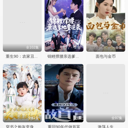
全102集
全集
全集
面包与金币
重生90：农家丑媳要翻身
锦鲤撑腰亲选爹地要逆袭
全81集
完结
全97集
重回90年代做首富
激荡人生
穿书之炮灰变身天道亲闺女