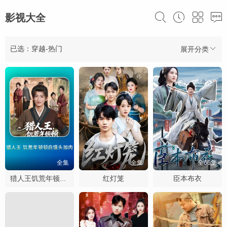
影视大全
已选：穿越-热门
展开分类
全集
全集
全66集
红灯笼
臣本布衣
猎人王饥荒年顿顿白馒头加肉