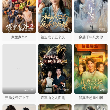
更新至全集
已完结
完结
家里家外2
穿越千年只为你
被迫成了五个反派的后娘
全78集
全集
全集
我真没想重生啊
开局女帝盯上了我的彩礼
哀牢山之人面熊传说