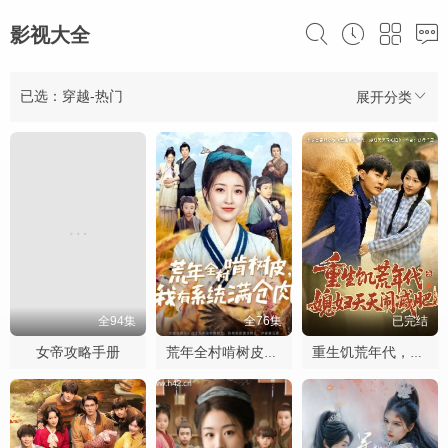
影视大全
已选：穿越-热门
展开分类
全94集
全76集
已完结
女帝攻略手册
荒年全村啃树皮，我有系统满仓肉
重生饥荒年代，媳妇天天闹减肥