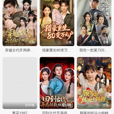
全集
全集
全集
穿越古代开局绑定双胞胎
猎豪重生80变万元户
我凭一把屠刀问鼎江湖
全80集
全68集
全集
繁花1997
顾家的转运小锦鲤
回到古代开局拯救双胞胎